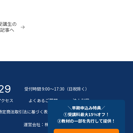
受講生の
記事へ
29
受付時間 9:00～17:30（日祝除く）
アクセス
よくあるご質問
法人利用
＼早期申込み特典／
特定商法取引法に基づく表記
各種お問い合わせ
①受講料最大15%オフ！
②教材の一部を先行して提供！
運営会社：株式会社D4cアカデミー