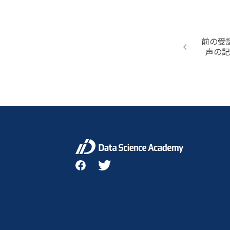
前の受
声の記