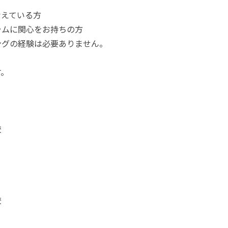
考えている方
ラムに関心をお持ちの方
グの経験は必要ありません。
す。
校
校